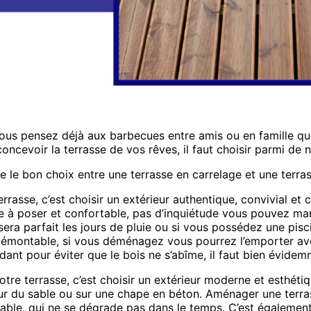
 Vous pensez déjà aux barbecues entre amis ou en famille q
oncevoir la terrasse de vos rêves, il faut choisir parmi de 
 le bon choix entre une terrasse en carrelage et une terras
errasse, c’est choisir un extérieur authentique, convivial et
e à poser et confortable, pas d’inquiétude vous pouvez mar
sera parfait les jours de pluie ou si vous possédez une pisci
démontable, si vous déménagez vous pourrez l’emporter av
ant pour éviter que le bois ne s’abîme, il faut bien évidemm
otre terrasse, c’est choisir un extérieur moderne et esthéti
ur du sable ou sur une chape en béton. Aménager une terra
urable, qui ne se dégrade pas dans le temps. C’est également