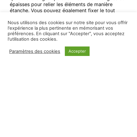
épaisses pour relier les éléments de manière
étanche. Vous pouvez également fixer le tout
avec des chevilles ou des équerres métalliques.
Nous utilisons des cookies sur notre site pour vous offrir
Étape 6 : Décorez vos palettes
l'expérience la plus pertinente en mémorisant vos
préférences. En cliquant sur "Accepter", vous acceptez
Décorez vos palettes avec des coussins aux
l'utilisation des cookies.
couleurs et motifs différents, selon l’ambiance et
le style que vous souhaitez créer !
Paramètres des cookies
Accepter
Vous souhaitez obtenir tout le matériel nécessaire
à cette réalisation ? Rendez-vous en magasin aux
rayons quincaillerie et outillage, nous avons tout
ce qu’il vous faut.
Besoin d’un renseignement, d’un devis
?