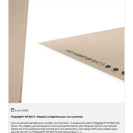
3 avril 2026
Prégylight® UP BA13 : Adaptez la légèreté pour vos systèmes
Une nouveauté pensée pour faciliter vos chantiers : la plaque de plâtre Prégylight® UP BA13 de
Siniat. Plus légère, plus pratique et tout aussi performante, elle s’impose comme une solution
idéale pour les professionnels comme pour les particuliers. Une plaque BA13 plus légère pour
plus de confort La Prégylight® UP BA13 a été conçue pour […]