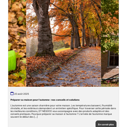
20 août 2025
Préparer sa maison pour l’automne : nos conseils et solutions
L’automne est une saison charnière pour votre maison. Les températures baissent, l’humidité
s’installe, et les extérieurs demandent un entretien spécifique. Pour traverser cette période dans
les meilleures conditions, DT NÉGOCE vous accompagne avec des produits adaptés et des
conseils pratiques. Pourquoi préparer sa maison à l’automne ? L’arrivée de l’automne marque
souvent le début des […]
En savoir plus