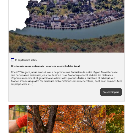
11 septembre 2025
Nos fournisseurs ardennais : valoriser le savoir-faire local
Chez DT Negoce, nous avons à cœur de promouvoir l’industrie de notre région.Travailler avec
des partenaires ardennais, c’est soutenir un tissu économique local, réduire les distances
d’approvisionnement et garantir à nos clients des produits fiables, durables et fabriqués en
France. Zoom sur quatre fournisseurs emblématiques de notre territoire, dont nous sommes fiers
de proposer les […]
En savoir plus