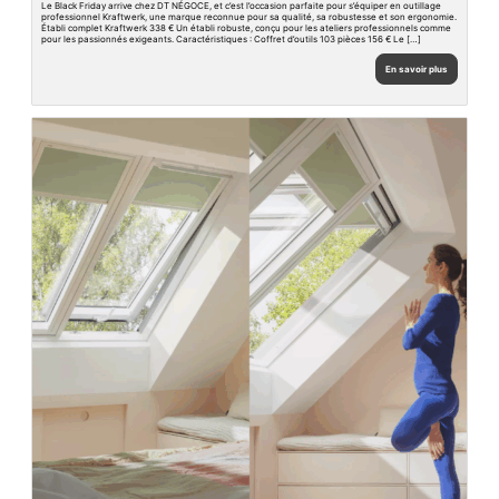
Le Black Friday arrive chez DT NÉGOCE, et c’est l’occasion parfaite pour s’équiper en outillage
professionnel Kraftwerk, une marque reconnue pour sa qualité, sa robustesse et son ergonomie.
Établi complet Kraftwerk 338 € Un établi robuste, conçu pour les ateliers professionnels comme
pour les passionnés exigeants. Caractéristiques : Coffret d’outils 103 pièces 156 € Le […]
En savoir plus