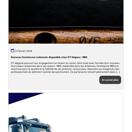
24 février 2026
Nouveau fournisseur ardennais disponible chez DT Négoce : RBN
DT Négoce poursuit son engagement en faveur du savoir-faire local avec l’arrivée d’un nouveau
fournisseur ardennais dans ses rayons : RBN. Implantée dans les Ardennes, l’entreprise RBN est
reconnue pour la qualité et la fiabilité de ses produits, conçus pour répondre aux exigences des
professionnels du bâtiment comme des particuliers. Ce partenariat s’inscrit pleinement dans […]
En savoir plus