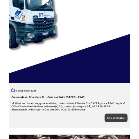
9 décembre 2025
On recrute un Chauffeur PL – Grue auxiliaire (CACES + FIMO)
Missions : livraisons, grue auxiliaire, contact client
Permis C + CACES grue + FIMO requis
CDI – Charleville-Mézières Intéressé(e) ?
contact@dtnegoce.fr
03 24 26 59 59
#Recrutement #Transport #ChauffeurPL #CACES #DTNegoce
En savoir plus