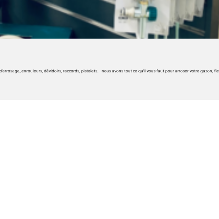
arrosage, enrouleurs, dévidoirs, raccords, pistolets… nous avons tout ce qu’il vous faut pour arroser votre gazon, fl