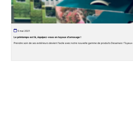
5 mai 2021
Le printemps est là, équipez-vous en tuyaux d’arrosage !
Prendre soin de ses extérieurs devient facile avec notre nouvelle gamme de produits Desamais ! Tuyaux d’