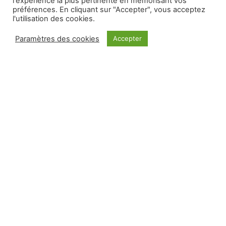
l'expérience la plus pertinente en mémorisant vos
préférences. En cliquant sur "Accepter", vous acceptez
l'utilisation des cookies.
Paramètres des cookies
Accepter
4 août 2023
Projets bricolage à réaliser pendant les
vacances
Les vacances d’été sont l’occasion idéale de
se lancer dans des projets de bricolage
amusants et créatifs. Que vous soyez à la
recherche d’activités pour occuper les
enfants. Ou que vous souhaitiez simplement
vous adonner à une passion artisanale. Voici